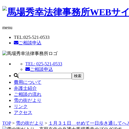
menu
TEL:
025-521-0533
ご相談申込
TEL:
025-521-0533
ご相談申込
費用について
弁護士紹介
ご相談の流れ
雪の街だより
リンク
アクセス
TOP
>
雪の街だより
>
１月３１日 せめて一日歩き通してへ