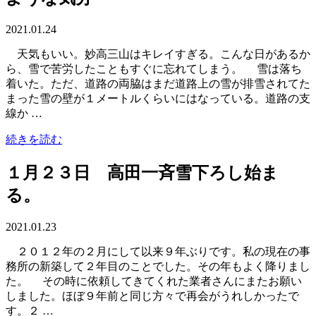
2021.01.24
天気もいい。妙高三山はキレイすぎる。こんな日があるか
ら、雪で苦労したこともすぐに忘れてしまう。 雪は落ち
着いた。ただ、道路の両脇はまだ道路上の雪が排雪されてた
まった雪の壁が１メートルくらいにはなっている。道路の支
線か …
続きを読む
１月２３日 高田一斉雪下ろし始ま
る。
2021.01.23
２０１２年の２月にして以来９年ぶりです。私の現在の事
務所の新築して２年目のことでした。その年もよく降りまし
た。 その時に依頼してきてくれた業者さんにまたお願い
しました。ほぼ９年前と同じ方々で再会がうれしかったで
す。２ …