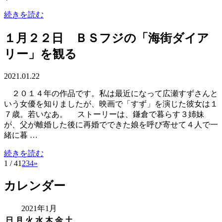
続きを読む
１月２２日 ＢＳフジの「海街ダイア
リー」を観る
2021.01.22
２０１４年の作品です。私は最近になって広瀬すずさんと
いう女優を知りましたが、映画で「すず」を演じた彼女は１
７歳。若いなあ。 ストーリーは、鎌倉で暮らす３姉妹
が、父が離婚した後に再婚でできた娘を呼び寄せて４人で一
緒に暮 …
続きを読む
1 / 4
1
2
3
4
»
カレンダー
2021年1月
日
月
火
水
木
金
土