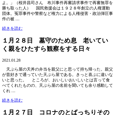
よ。」（桜井昌司さん 布川事件再審請求事件で再審無罪を
勝ち取った人） 国民救援会は１９２８年創立の人権運動
団体。冤罪事件や警察など権力による人権侵害・政治弾圧事
件の被 …
続きを読む
１月２８日 墓守のため息 老いてい
く親をひたすら観察をする日々
2021.01.28
天ぷら屋の天丼の弁当を親父にと思って持ち帰った。親父
が昔好きで通っていた天ぷら屋である。きっと喜ぶに違いな
いと思った。 ところが、おいしいおいしいとは言って食
べてくれたものの、天ぷら屋の名前を聞いても余り感動して
くれ …
続きを読む
１月２７日 コロナのとばっちりその