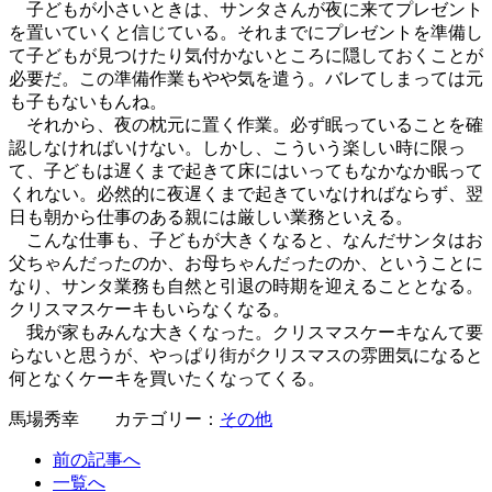
子どもが小さいときは、サンタさんが夜に来てプレゼント
を置いていくと信じている。それまでにプレゼントを準備し
て子どもが見つけたり気付かないところに隠しておくことが
必要だ。この準備作業もやや気を遣う。バレてしまっては元
も子もないもんね。
それから、夜の枕元に置く作業。必ず眠っていることを確
認しなければいけない。しかし、こういう楽しい時に限っ
て、子どもは遅くまで起きて床にはいってもなかなか眠って
くれない。必然的に夜遅くまで起きていなければならず、翌
日も朝から仕事のある親には厳しい業務といえる。
こんな仕事も、子どもが大きくなると、なんだサンタはお
父ちゃんだったのか、お母ちゃんだったのか、ということに
なり、サンタ業務も自然と引退の時期を迎えることとなる。
クリスマスケーキもいらなくなる。
我が家もみんな大きくなった。クリスマスケーキなんて要
らないと思うが、やっぱり街がクリスマスの雰囲気になると
何となくケーキを買いたくなってくる。
馬場秀幸 カテゴリー：
その他
前の記事へ
一覧へ