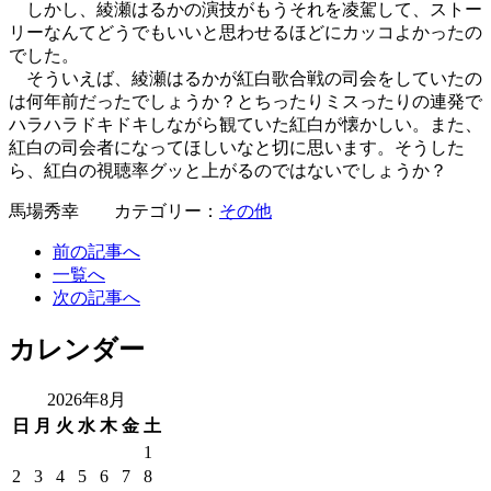
しかし、綾瀬はるかの演技がもうそれを凌駕して、ストー
リーなんてどうでもいいと思わせるほどにカッコよかったの
でした。
そういえば、綾瀬はるかが紅白歌合戦の司会をしていたの
は何年前だったでしょうか？とちったりミスったりの連発で
ハラハラドキドキしながら観ていた紅白が懐かしい。また、
紅白の司会者になってほしいなと切に思います。そうした
ら、紅白の視聴率グッと上がるのではないでしょうか？
馬場秀幸 カテゴリー：
その他
前の記事へ
一覧へ
次の記事へ
カレンダー
2026年8月
日
月
火
水
木
金
土
1
2
3
4
5
6
7
8