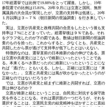
17年総選挙では比例で19.88%をとって躍進。しかし、19年
参院選での比例は15.81%。20年９月には立憲と国民、無所
属議員の大合流が実現したが、立憲の支持率は低迷し、20年
１月以降は３～７％（朝日新聞の世論調査）を行き来してい
た。
実は、立憲が共産党と政権共闘の合意をしたという後も支
持率は７%にとどまっていた。総選挙後は９％である。それ
をグラフ化したのが下の図である。数値は朝日新聞の世論調
査のものを拾った。これからすると、少なくとも、共産党と
共闘したから票が逃げて支持率が低下したとはいえない。
特徴的なのは、選挙直前の日本維新の会の伸びである。票
は立憲や共産党にはこないで維新にいったということであ
る。本来くるべき票だったのに維新にいったということにな
れば「逃げた」ともいえる。しかし、正確には立憲には「来
なかった」、立憲と共産党には風が吹かなかったというのが
正確なのではないだろうか？
では、立憲が共産党と組まずに維新と共闘すれば、立憲の
票は伸びるのか？
立憲が維新と組むということは、自民党に対抗する保守政
党を作ることになる。それは選択肢の一つだろうが、それを
選択することは、立憲民主党の結党精神をぼかすことに直結