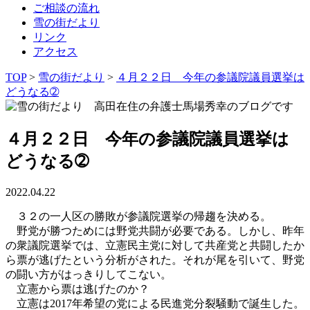
ご相談の流れ
雪の街だより
リンク
アクセス
TOP
>
雪の街だより
>
４月２２日 今年の参議院議員選挙は
どうなる➁
４月２２日 今年の参議院議員選挙は
どうなる➁
2022.04.22
３２の一人区の勝敗が参議院選挙の帰趨を決める。
野党が勝つためには野党共闘が必要である。しかし、昨年
の衆議院選挙では、立憲民主党に対して共産党と共闘したか
ら票が逃げたという分析がされた。それが尾を引いて、野党
の闘い方がはっきりしてこない。
立憲から票は逃げたのか？
立憲は2017年希望の党による民進党分裂騒動で誕生した。