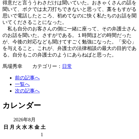
得意だと言ううわさだけは聞いていた。おきゃくさんの話を
聞いて、ボクでは太刀打ちできないと思って、藁をもすがる
思いで電話したところ、初めてなのに快く私たちのお話を聞
いてくださることになった。
私も自分のお客さんの側に一緒に座って、その弁護士さん
のお話を聞いた。さすがである。１時間ほどの時間だった
が、今後の対応なども聞けてすごく勉強になった。「安心」
を与えること。これが、弁護士の法律相談の最大の目的であ
る。自分もこの弁護士のようにあらねばと思った。
馬場秀幸 カテゴリー：
日常
前の記事へ
一覧へ
次の記事へ
カレンダー
2026年8月
日
月
火
水
木
金
土
1