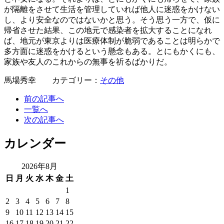
が隔離をさせて生活を管理していれば他人に迷惑をかけない
し、より安全なのではないかと思う。そう思う一方で、仮に
帰省させた結果、この地元で感染者を拡大することになれ
ば、地元が東京よりは医療体制が脆弱であることは明らかで
多方面に迷惑をかけるという懸念もある。とにもかくにも、
家族や友人のこれからの無事を祈るばかりだ。
馬場秀幸 カテゴリー：
その他
前の記事へ
一覧へ
次の記事へ
カレンダー
2026年8月
日
月
火
水
木
金
土
1
2
3
4
5
6
7
8
9
10
11
12
13
14
15
16
17
18
19
20
21
22