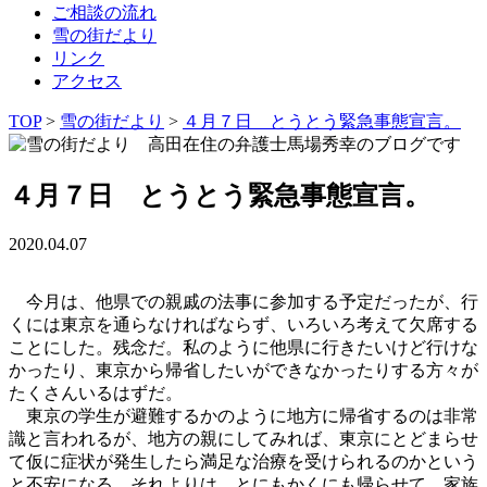
ご相談の流れ
雪の街だより
リンク
アクセス
TOP
>
雪の街だより
>
４月７日 とうとう緊急事態宣言。
４月７日 とうとう緊急事態宣言。
2020.04.07
今月は、他県での親戚の法事に参加する予定だったが、行
くには東京を通らなければならず、いろいろ考えて欠席する
ことにした。残念だ。私のように他県に行きたいけど行けな
かったり、東京から帰省したいができなかったりする方々が
たくさんいるはずだ。
東京の学生が避難するかのように地方に帰省するのは非常
識と言われるが、地方の親にしてみれば、東京にとどまらせ
て仮に症状が発生したら満足な治療を受けられるのかという
と不安になる。それよりは、とにもかくにも帰らせて、家族