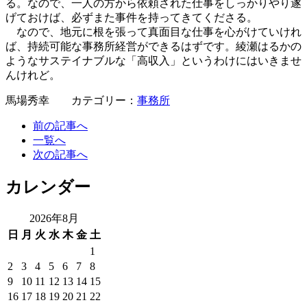
る。なので、一人の方から依頼された仕事をしっかりやり遂
げておけば、必ずまた事件を持ってきてくださる。
なので、地元に根を張って真面目な仕事を心がけていけれ
ば、持続可能な事務所経営ができるはずです。綾瀬はるかの
ようなサステイナブルな「高収入」というわけにはいきませ
んけれど。
馬場秀幸 カテゴリー：
事務所
前の記事へ
一覧へ
次の記事へ
カレンダー
2026年8月
日
月
火
水
木
金
土
1
2
3
4
5
6
7
8
9
10
11
12
13
14
15
16
17
18
19
20
21
22