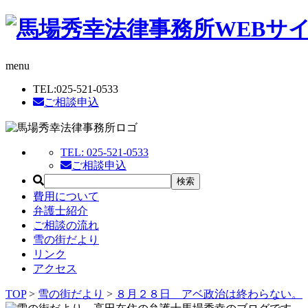
menu
TEL:
025-521-0533
ご相談申込
TEL:
025-521-0533
ご相談申込
費用について
弁護士紹介
ご相談の流れ
雪の街だより
リンク
アクセス
TOP
>
雪の街だより
>
８月２８日 アベ政治は終わらない。