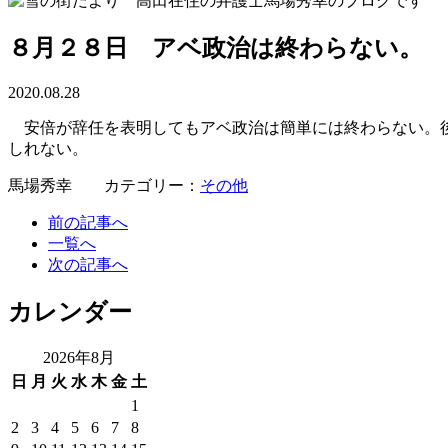
８月２８日 アベ政治は終わらない。
2020.08.28
安倍が辞任を表明してもアベ政治は簡単には終わらない。後
しれない。
馬場秀幸 カテゴリー：
その他
前の記事へ
一覧へ
次の記事へ
カレンダー
2026年8月
日
月
火
水
木
金
土
1
2
3
4
5
6
7
8