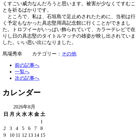
くすごい威力なんだろうと思います。被害が少なくてすむこ
とを祈るばかりです。
ところで、私は、石垣島で足止めされたために、当初は行
く予定もなかった具志堅用高記念館に行くことができまし
た。トロフイーがいっぱい飾られていて、カラーテレビで在
りし日の具志堅のタイトルマッチの雄姿が映し出されていま
した。いい思い出になりました。
馬場秀幸 カテゴリー：
その他
前の記事へ
一覧へ
次の記事へ
カレンダー
2026年8月
日
月
火
水
木
金
土
1
2
3
4
5
6
7
8
9
10
11
12
13
14
15