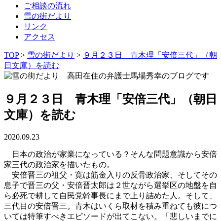
ご相談の流れ
雪の街だより
リンク
アクセス
TOP
>
雪の街だより
>
９月２３日 青木理「安倍三代」（朝
日文庫）を読む
９月２３日 青木理「安倍三代」（朝日
文庫）を読む
2020.09.23
日本の政治が家業になっている？そんな問題意識から安倍
家三代の政治家を描いたもの。
安倍晋三の祖父・寛は筋金入りの反骨政治家、そしてその
息子で晋三の父・安倍晋太郎は２世ながら選挙区の地盤を自
ら必死で耕して自民党幹事長にまで上り詰めた人。そして、
三代目の安倍晋三。青木はいくら取材を積み重ねても彼につ
いては特筆すべきエピソードが出てこない。「悲しいまでに