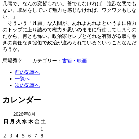
凡庸で、なんの変哲もない。善でもなければ、強烈な悪でも
ない。取材をしていて魅力を感じなければ、ワクワクもしな
い。」
そういう「凡庸」な人間が、あれよあれよというまに権力
のトップに上り詰めて権力を思いのままに行使してしまうの
だから、何とも怖い。政治家セレブとそれを有難がる取り巻
きの責任なき協働で政治が進められているということなんだ
ろうか。
馬場秀幸 カテゴリー：
書籍・映画
前の記事へ
一覧へ
次の記事へ
カレンダー
2026年8月
日
月
火
水
木
金
土
1
2
3
4
5
6
7
8