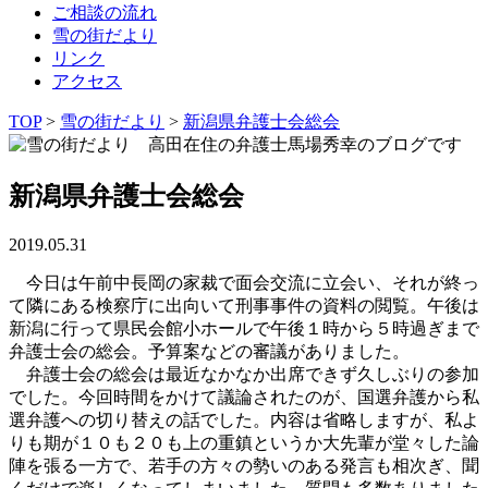
ご相談の流れ
雪の街だより
リンク
アクセス
TOP
>
雪の街だより
>
新潟県弁護士会総会
新潟県弁護士会総会
2019.05.31
今日は午前中長岡の家裁で面会交流に立会い、それが終っ
て隣にある検察庁に出向いて刑事事件の資料の閲覧。午後は
新潟に行って県民会館小ホールで午後１時から５時過ぎまで
弁護士会の総会。予算案などの審議がありました。
弁護士会の総会は最近なかなか出席できず久しぶりの参加
でした。今回時間をかけて議論されたのが、国選弁護から私
選弁護への切り替えの話でした。内容は省略しますが、私よ
りも期が１０も２０も上の重鎮というか大先輩が堂々した論
陣を張る一方で、若手の方々の勢いのある発言も相次ぎ、聞