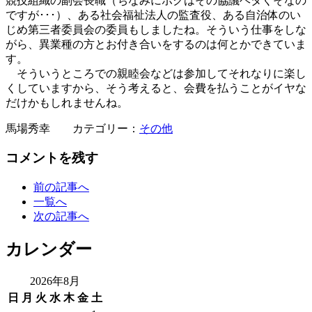
競技組織の副会長職（ちなみにボクはその協議ヘタくそなの
ですが･･･）、ある社会福祉法人の監査役、ある自治体のい
じめ第三者委員会の委員もしましたね。そういう仕事をしな
がら、異業種の方とお付き合いをするのは何とかできていま
す。
そういうところでの親睦会などは参加してそれなりに楽し
くしていますから、そう考えると、会費を払うことがイヤな
だけかもしれませんね。
馬場秀幸 カテゴリー：
その他
コメントを残す
前の記事へ
一覧へ
次の記事へ
カレンダー
2026年8月
日
月
火
水
木
金
土