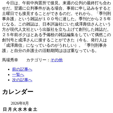
今日は、午前中拘置所で接見。来週の公判の最終打ち合わ
せだ。翌週に公判事件がある場合、事前に申し込みをすると
土曜日でも接見することができるのだ。それから、「季刊刑
事弁護」という雑誌が１００号に達した。季刊だから２５年
になる。この雑誌は、日本評論社にいた成澤壽信さんという
方が現代人文社という出版社を立ち上げて創刊した雑誌だ。
２５年前ボクはとある予備校の雑誌編集をしていて偶然この
創刊号と成澤さんに接することができた（今も、発行人は
「成澤壽信」になっているのがうれしい）。「季刊刑事弁
護」と自分の弁護士の活動期間はほぼ重なっている。
馬場秀幸 カテゴリー：
その他
前の記事へ
一覧へ
次の記事へ
カレンダー
2026年8月
日
月
火
水
木
金
土