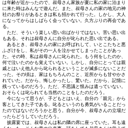
は年齢が近かったので、叔母さん家族が夏に私の家に泊まり
に来た時はみんなで遊んだ。また、叔母さんの家の地元の神
社のお祭りがあるときは私も招かれて行った。しかし、大人
になってからはしばらく会っていない。久方ぶりの再会であ
る。
ただ、そういう楽しい思い出ばかりではない。苦い思い出
もある。それは叔母さんに自分が叱られた思い出である。
あるとき、叔母さんの家にお呼ばれして、いとこたちと悪
ふざけをし、私がその一人を泣かせてしまったことがあっ
た。その時、私は叔母さんに叱られた。もう何をしたのか、
何で泣いたのかも覚えていない。しかし、自分にとっては親
戚とはいえ他人から叱られるということが滅多にないことだ
った。その頃は、家はもちろんのこと、近所からも甘やかさ
れていた。だから、悔しかったし、驚いた。だから、記憶に
残っているのだろう。ただ、不思議と恨みは遺っていない。
おそらくは叱られても当然のことをしたのだろう。
今になって思うが、子どもとはいえ、自分の「親元」から
客としてきた子である。叱るというのも勇気がいることだっ
たのではないだろうかと思う。自分が今、叔母さんの立場だ
ったらどうしていただろう。
披露宴では、叔母さんは私の隣の席に座っていた。耳も遠