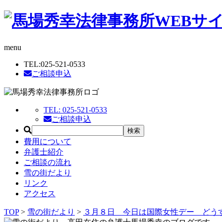
menu
TEL:
025-521-0533
ご相談申込
TEL:
025-521-0533
ご相談申込
費用について
弁護士紹介
ご相談の流れ
雪の街だより
リンク
アクセス
TOP
>
雪の街だより
>
３月８日 今日は国際女性デー どう