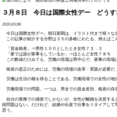
３月８日 今日は国際女性デー どう
2020.03.08
今日は国際女性デー。朝日新聞は、イラスト付きで様々な分野
この記事が紹介する分野は３５の多岐にわたる。例えばこ
「賃金格差」⇒男性１００としたとき女性７３．３
「家では誰が家事をしているか」⇒ほとんど女性７８％
この数値だけみても、労働の現場は男中心で、家事の現場は
格差の是正のためには、労働の現場の改革・実践が必要だ
労働は生活の糧を得ることである。労働現場での女性の地
労働現場での問題。一つは、男女での賃金差別、格差の存在
自分の業務での感覚でしかないが、女性が離婚を決意すると
段問題はない。だけれど、結婚や出産で仕事をリタイアして
思う。