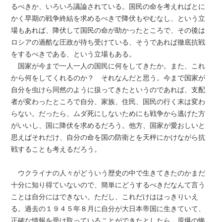
るべきか、いろいろ議論されている。国民の命を考えればとに
かく早期の戦争終結を求めるべきで降伏もやむなし、という立
場もあれば、降伏して国民の命が助かったところで、その後は
ロシアの過酷な圧政が待ち受けている、そうであれば徹底抗戦
をするべきである、という立場もある。
国家が今まで一人一人の国民に何をしてきたか。また、これ
から何をしてくれるのか？ それなんだと思う。今まで国家が
自分を虫けら同然のように扱ってきたというのであれば、支配
者が変わったところで自分、家族、住民、国民の行く末は変わ
らない。だったら、ムダ死にしないためにも戦争から逃げた方
がいいし、国に降伏を求めるだろう。他方、国家が愛おしいと
思えばそれだけ、自分の命を国の防衛とを天秤にかけながら抗
戦することも考えるだろう。
ウクライナの人々がどういう歴史の中で生きてきたのかまだ
十分に知り得ていないので、簡単にどうするべきだなんて言う
ことは自分にはできない。ただし、これだけははっきりいえ
る。過去の１９４５年８月に自分が大日本帝国に生きていて、
正確な情報を受け取っていることができたとしたら、原爆の惨