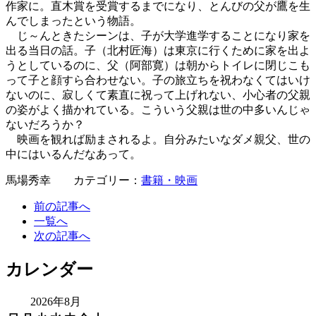
作家に。直木賞を受賞するまでになり、とんびの父が鷹を生
んでしまったという物語。
じ～んときたシーンは、子が大学進学することになり家を
出る当日の話。子（北村匠海）は東京に行くために家を出よ
うとしているのに、父（阿部寛）は朝からトイレに閉じこも
って子と顔すら合わせない。子の旅立ちを祝わなくてはいけ
ないのに、寂しくて素直に祝って上げれない、小心者の父親
の姿がよく描かれている。こういう父親は世の中多いんじゃ
ないだろうか？
映画を観れば励まされるよ。自分みたいなダメ親父、世の
中にはいるんだなあって。
馬場秀幸 カテゴリー：
書籍・映画
前の記事へ
一覧へ
次の記事へ
カレンダー
2026年8月