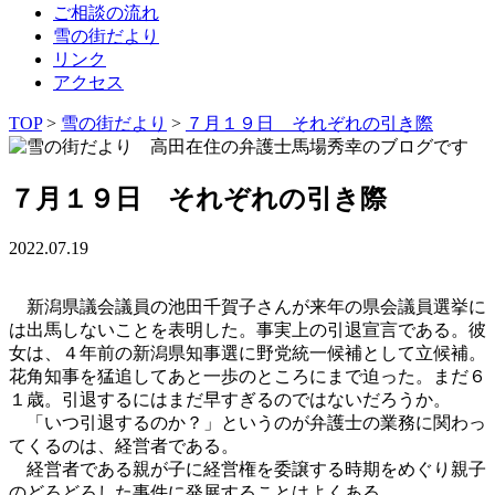
ご相談の流れ
雪の街だより
リンク
アクセス
TOP
>
雪の街だより
>
７月１９日 それぞれの引き際
７月１９日 それぞれの引き際
2022.07.19
新潟県議会議員の池田千賀子さんが来年の県会議員選挙に
は出馬しないことを表明した。事実上の引退宣言である。彼
女は、４年前の新潟県知事選に野党統一候補として立候補。
花角知事を猛追してあと一歩のところにまで迫った。まだ６
１歳。引退するにはまだ早すぎるのではないだろうか。
「いつ引退するのか？」というのが弁護士の業務に関わっ
てくるのは、経営者である。
経営者である親が子に経営権を委譲する時期をめぐり親子
のどろどろした事件に発展することはよくある。