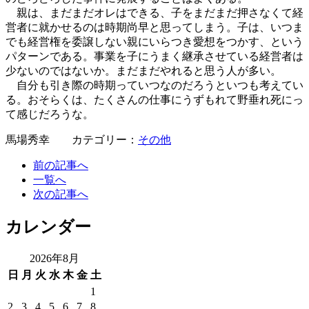
親は、まだまだオレはできる、子をまだまだ押さなくて経
営者に就かせるのは時期尚早と思ってしまう。子は、いつま
でも経営権を委譲しない親にいらつき愛想をつかす、という
パターンである。事業を子にうまく継承させている経営者は
少ないのではないか。まだまだやれると思う人が多い。
自分も引き際の時期っていつなのだろうといつも考えてい
る。おそらくは、たくさんの仕事にうずもれて野垂れ死にっ
て感じだろうな。
馬場秀幸 カテゴリー：
その他
前の記事へ
一覧へ
次の記事へ
カレンダー
2026年8月
日
月
火
水
木
金
土
1
2
3
4
5
6
7
8