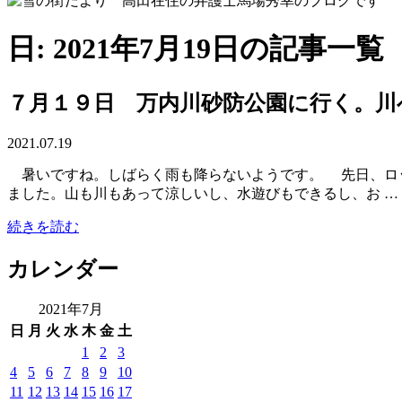
日: 2021年7月19日の記事一覧
７月１９日 万内川砂防公園に行く。川
2021.07.19
暑いですね。しばらく雨も降らないようです。 先日、ロッ
ました。山も川もあって涼しいし、水遊びもできるし、お …
続きを読む
カレンダー
2021年7月
日
月
火
水
木
金
土
1
2
3
4
5
6
7
8
9
10
11
12
13
14
15
16
17