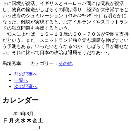
ドに国境が復活、イギリスとヨーロッパ間には関税が復活
し、物資の輸送がしばらくの間は滞り、経済が大停滞すると
いう政府のシュミレーション（ｲｴﾛｰﾊﾝﾏｰﾚﾎﾟｰﾄ）も明らかに
なった。離脱が実現すると、北アイルランドやスコットラン
ドの独立問題も再燃するという。
知人によれば、１６～１８歳の６０～７０％が労働党支持
だという。また、スコットランド独立党も議席を伸ばすとい
う予測もある。いったいどうなるのか、しばらく目が離せな
い。それに比べて日本の政治は退屈そうだなあ･･･。
馬場秀幸 カテゴリー：
その他
前の記事へ
一覧へ
次の記事へ
カレンダー
2026年8月
日
月
火
水
木
金
土
1