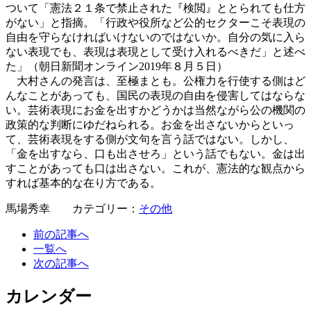
ついて「憲法２１条で禁止された『検閲』ととられても仕方
がない」と指摘。「行政や役所など公的セクターこそ表現の
自由を守らなければいけないのではないか。自分の気に入ら
ない表現でも、表現は表現として受け入れるべきだ」と述べ
た」（朝日新聞オンライン2019年８月５日）
大村さんの発言は、至極まとも。公権力を行使する側はど
んなことがあっても、国民の表現の自由を侵害してはならな
い。芸術表現にお金を出すかどうかは当然ながら公の機関の
政策的な判断にゆだねられる。お金を出さないからといっ
て、芸術表現をする側が文句を言う話ではない。しかし、
「金を出すなら、口も出させろ」という話でもない。金は出
すことがあっても口は出さない。これが、憲法的な観点から
すれば基本的な在り方である。
馬場秀幸 カテゴリー：
その他
前の記事へ
一覧へ
次の記事へ
カレンダー