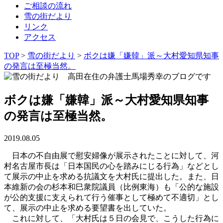
ご相談の流れ
雪の街だより
リンク
アクセス
TOP
>
雪の街だより
>
ボクは嫌「嫌韓」派～大村愛知県知事
の発言は至極当然。
ボクは嫌「嫌韓」派～大村愛知県知事
の発言は至極当然。
2019.08.05
日本の不自由展で慰安婦像が展示されたことに対して、河
村名古屋市長は「日本国民の心を踏みにじる行為」などとし
て展示の中止を求める抗議文を大村氏に提出した。また、日
本維新の会の杉本和巳衆院議員（比例東海）も「公的な施設
が公的支援に支えられて行う催事として極めて不適切」とし
て、展示の中止を求める要望書を出していた。
これに対して、「大村氏は５日の会見で、こうした行為に