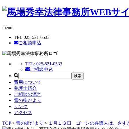
menu
TEL:
025-521-0533
ご相談申込
TEL:
025-521-0533
ご相談申込
費用について
弁護士紹介
ご相談の流れ
雪の街だより
リンク
アクセス
TOP
>
雪の街だより
>
１月１３日 ゴーンの弁護人は、さす