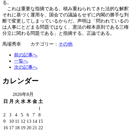
る。
これは重要な指摘である。積み重ねられてきた法的な解釈
それに基づく運用を、国会での議論もせずに内閣の勝手な判
断で変更してしまっているからだ。声明は「問われているの
は人事にとどまる問題ではなく、憲法の根本原則である三権
分立に関わる問題である」と指摘する。正論である。
馬場秀幸 カテゴリー：
その他
前の記事へ
一覧へ
次の記事へ
カレンダー
2026年8月
日
月
火
水
木
金
土
1
2
3
4
5
6
7
8
9
10
11
12
13
14
15
16
17
18
19
20
21
22