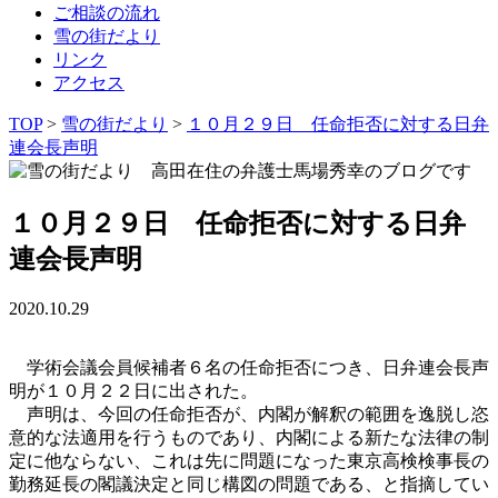
ご相談の流れ
雪の街だより
リンク
アクセス
TOP
>
雪の街だより
>
１０月２９日 任命拒否に対する日弁
連会長声明
１０月２９日 任命拒否に対する日弁
連会長声明
2020.10.29
学術会議会員候補者６名の任命拒否につき、日弁連会長声
明が１０月２２日に出された。
声明は、今回の任命拒否が、内閣が解釈の範囲を逸脱し恣
意的な法適用を行うものであり、内閣による新たな法律の制
定に他ならない、これは先に問題になった東京高検検事長の
勤務延長の閣議決定と同じ構図の問題である、と指摘してい