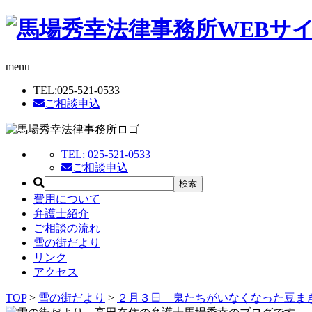
menu
TEL:
025-521-0533
ご相談申込
TEL:
025-521-0533
ご相談申込
費用について
弁護士紹介
ご相談の流れ
雪の街だより
リンク
アクセス
TOP
>
雪の街だより
>
２月３日 鬼たちがいなくなった豆ま