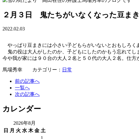
２月３日 鬼たちがいなくなった豆ま
2022.02.03
やっぱり豆まきには小さい子どもらがいないとおもしろく
鬼の役は大人がしたのか、子どもにしたのかもう忘れてしま
今や我が家には９０台の大人２名と５０代の大人２名。仕方
馬場秀幸 カテゴリー：
日常
前の記事へ
一覧へ
次の記事へ
カレンダー
2026年8月
日
月
火
水
木
金
土
1