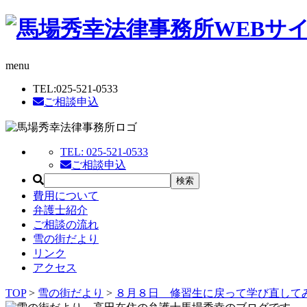
menu
TEL:
025-521-0533
ご相談申込
TEL:
025-521-0533
ご相談申込
費用について
弁護士紹介
ご相談の流れ
雪の街だより
リンク
アクセス
TOP
>
雪の街だより
>
８月８日 修習生に戻って学び直して