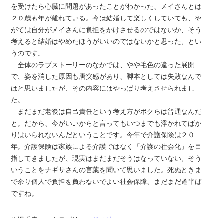
を受けたら心臓に問題があったことがわかった、メイさんとは
２０歳も年が離れている。今は結婚して楽しくしていても、や
がては自分がメイさんに負担をかけさせるのではないか、そう
考えると結婚はやめたほうがいいのではないかと思った、とい
うのです。
全体のラブストーリーのなかでは、やや毛色の違った展開
で、姿を消した原因も唐突感があり、脚本としては失敗なんで
はと思いましたが、その内容にはやっぱり考えさせられまし
た。
まだまだ老後は自己責任という考え方がボクらは普通なんだ
と。だから、今がいいからと言ってもいつまでも浮かれてばか
りはいられないんだということです。今年で介護保険は２０
年。介護保険は家族による介護ではなく「介護の社会化」を目
指してきましたが、現実はまだまだそうはなっていない。そう
いうことをナギサさんの言葉を聞いて思いました。死ぬときま
で余り個人で負担を負わないでよい社会保障、まだまだ道半ば
ですね。