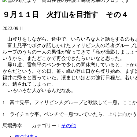
９月１１日 火打山を目指す その４
2022.09.11
山登りをしながら、途中で、いろいろな人と話をするのも
富士見平でボクが話しかけたフィリピン人の若者グループは
ループのうちの一人の男性が寄ってきて「私が撮影しましょ
いうから、またどこかで再会できたらいいなと思った。
帰り道、雷鳥平のベンチで少しの間休憩していると、下から
からだという。その日、笹ヶ峰の登山口から登り始め、まず
福井に帰ると言っていた。凄まじいほどの強行日程だ。若い
れ、越されてしまった。
いろいろな人がいるんだなあ。
↑ 富士見平。フィリピン人グループと歓談して一息。ここ
↑ ライチョウ平。ベンチで一息ついていたら、上りに向か
馬場秀幸 カテゴリー：
その他
前の記事へ