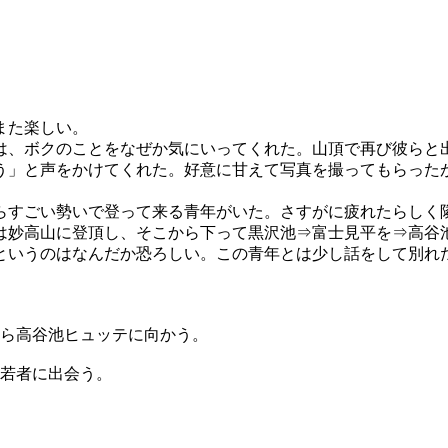
また楽しい。
、ボクのことをなぜか気にいってくれた。山頂で再び彼らと
う」と声をかけてくれた。好意に甘えて写真を撮ってもらった
すごい勢いで登って来る青年がいた。さすがに疲れたらしく
は妙高山に登頂し、そこから下って黒沢池⇒富士見平を⇒高谷
というのはなんだか恐ろしい。この青年とは少し話をして別れ
から高谷池ヒュッテに向かう。
う若者に出会う。