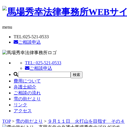
menu
TEL:
025-521-0533
ご相談申込
TEL:
025-521-0533
ご相談申込
費用について
弁護士紹介
ご相談の流れ
雪の街だより
リンク
アクセス
TOP
>
雪の街だより
>
９月１１日 火打山を目指す その４