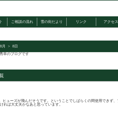
介
ご相談の流れ
雪の街だより
リンク
アクセ
8月
>
8日
一覧
ヒューズが飛んだそうです。ということでしばらくの間使用できず、
明ければ大丈夫かなあと思っています。