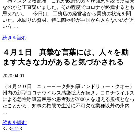
布マスク２枚配布。これが政府の方々が知恵を絞った結果
なのかと正直疑いました。その程度でコロナが終焉するとも
思えない。 今日は、工務店の経営者から業務の状況を聞
いた。水回りの資材、特に陶器類が中国から入らないのだと
いう …
続きを読む
４月１日 真摯な言葉には、人々を励
ます大きな力があると気づかされる
2020.04.01
（３月２０日 ニューヨーク州知事アンドリュー・クオモ）
州内の新型コロナウイルス感染拡大が続き、コロナウイルス
による急性呼吸器疾患の患者数が7000人を超える規模となっ
たことから、知事の権限で生活に不可欠な業種以外の州内
…
続きを読む
3 / 3
«
1
2
3