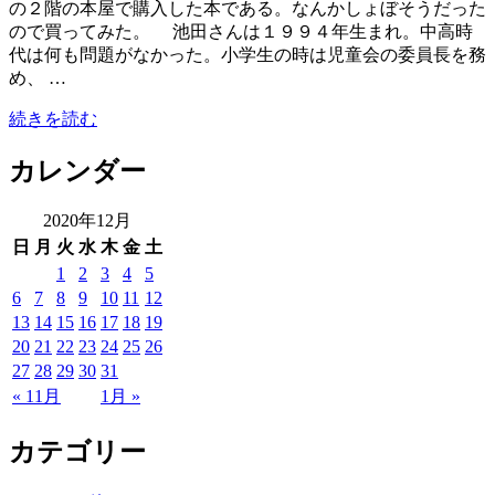
の２階の本屋で購入した本である。なんかしょぼそうだった
ので買ってみた。 池田さんは１９９４年生まれ。中高時
代は何も問題がなかった。小学生の時は児童会の委員長を務
め、 …
続きを読む
カレンダー
2020年12月
日
月
火
水
木
金
土
1
2
3
4
5
6
7
8
9
10
11
12
13
14
15
16
17
18
19
20
21
22
23
24
25
26
27
28
29
30
31
« 11月
1月 »
カテゴリー