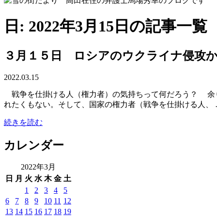
日: 2022年3月15日の記事一覧
３月１５日 ロシアのウクライナ侵攻
2022.03.15
戦争を仕掛ける人（権力者）の気持ちって何だろう？ 余り
れたくもない。そして、国家の権力者（戦争を仕掛ける人、 
続きを読む
カレンダー
2022年3月
日
月
火
水
木
金
土
1
2
3
4
5
6
7
8
9
10
11
12
13
14
15
16
17
18
19