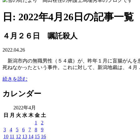
日: 2022年4月26日の記事一覧
４月２６日 嘱託殺人
2022.04.26
新潟市内の無職男性（５４歳）が、昨年１月に盲腸がんを患
死ねなかったという事件。これに対して、新潟地裁は、４月 
続きを読む
カレンダー
2022年4月
日
月
火
水
木
金
土
1
2
3
4
5
6
7
8
9
10
11
12
13
14
15
16