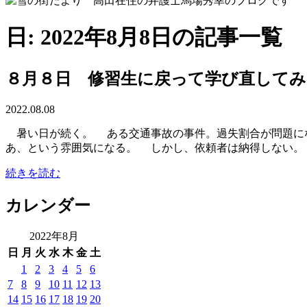
日: 2022年8月8日の記事一覧
８月８日 修習生に戻って学び直してみ
2022.08.08
暑い日が続く。 ある交通事故の事件。過失割合が問題にな
あ、という雰囲気になる。 しかし、依頼者は納得しない。
続きを読む
カレンダー
2022年8月
日
月
火
水
木
金
土
1
2
3
4
5
6
7
8
9
10
11
12
13
14
15
16
17
18
19
20