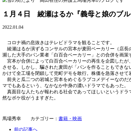
１月４日 綾瀬はるか『義母と娘のブルー
2022.01.04
コロナ禍の息抜きはテレビドラマを観ることです。
綾瀬はるか演ずるコンサルの宮本が麦田ベーカリー（店長の
瀕した大手のパン業者「白百合ベーカリー」との合併を画策
宮本が合併によって白百合ベーカリーの再生を企図したが、
させる。しかし、騙された麦田が「パンを作ることもできな
かけて全工場を閉鎖して兜町デモを敢行。株価を急落させて
前夫と瓜二つの岩城と宮本をめぐるラブコメデイーなのだが
マでもあるという、なかなか中身の濃いドラマでもあった。
真面目な人たちが報われる社会であってほしいというドラマ
然なボケ役がうますぎた。
馬場秀幸 カテゴリー：
書籍・映画
前の記事へ