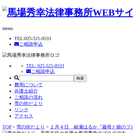
menu
TEL:
025-521-0533
ご相談申込
TEL:
025-521-0533
ご相談申込
費用について
弁護士紹介
ご相談の流れ
雪の街だより
リンク
アクセス
TOP
>
雪の街だより
>
１月４日 綾瀬はるか『義母と娘のブル