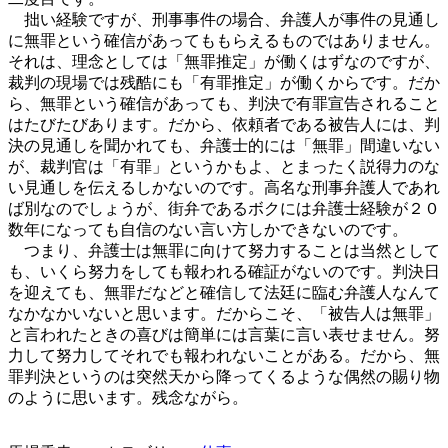
拙い経験ですが、刑事事件の場合、弁護人が事件の見通し
に無罪という確信があってももらえるものではありません。
それは、理念としては「無罪推定」が働くはずなのですが、
裁判の現場では残酷にも「有罪推定」が働くからです。だか
ら、無罪という確信があっても、判決で有罪宣告されること
はたびたびあります。だから、依頼者である被告人には、判
決の見通しを聞かれても、弁護士的には「無罪」間違いない
が、裁判官は「有罪」というかもよ、とまったく説得力のな
い見通しを伝えるしかないのです。高名な刑事弁護人であれ
ば別なのでしょうが、街弁であるボクには弁護士経験が２０
数年になっても自信のない言い方しかできないのです。
つまり、弁護士は無罪に向けて努力することは当然として
も、いくら努力をしても報われる確証がないのです。判決日
を迎えても、無罪だなどと確信して法廷に臨む弁護人なんて
なかなかいないと思います。だからこそ、「被告人は無罪」
と言われたときの喜びは簡単には言葉に言い表せません。努
力して努力してそれでも報われないことがある。だから、無
罪判決というのは突然天から降ってくるような偶然の賜り物
のように思います。残念ながら。