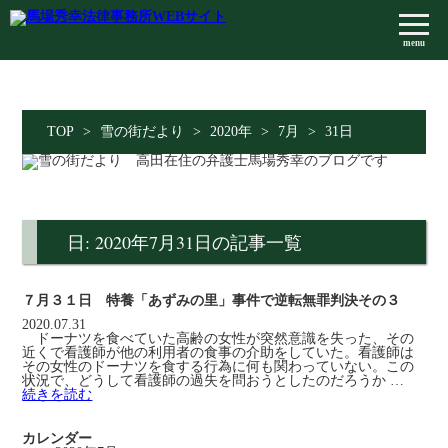
menu
TOP
>
雪の街だより
>
2020年
>
7月
>
31日
日: 2020年7月31日の記事一覧
７月３１日 特養「あずみの里」事件で逆転無罪判決その３
2020.07.31
ドーナツを食べていた高齢の女性が突然意識を失った、その
近くで看護師が他の利用者の食事の介助をしていた。看護師は
その女性のドーナツを食する行為に何も関わっていない。この
状況で、どうして看護師の過失を問おうとしたのだろうか …
続きを読む
カレンダー