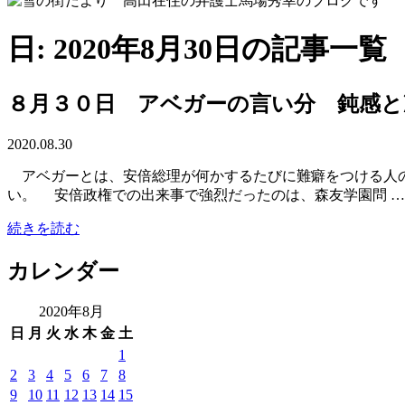
日: 2020年8月30日の記事一覧
８月３０日 アベガーの言い分 鈍感と
2020.08.30
アベガーとは、安倍総理が何かするたびに難癖をつける人の
い。 安倍政権での出来事で強烈だったのは、森友学園問 …
続きを読む
カレンダー
2020年8月
日
月
火
水
木
金
土
1
2
3
4
5
6
7
8
9
10
11
12
13
14
15