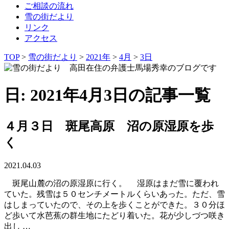
ご相談の流れ
雪の街だより
リンク
アクセス
TOP
>
雪の街だより
>
2021年
>
4月
>
3日
日: 2021年4月3日の記事一覧
４月３日 斑尾高原 沼の原湿原を歩
く
2021.04.03
斑尾山麓の沼の原湿原に行く。 湿原はまだ雪に覆われ
ていた。残雪は５０センチメートルくらいあった。ただ、雪
はしまっていたので、その上を歩くことができた。３０分ほ
ど歩いて水芭蕉の群生地にたどり着いた。花が少しづつ咲き
出し …