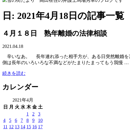
日: 2021年4月18日の記事一覧
４月１８日 熟年離婚の法律相談
2021.04.18
辛いなあ。 長年連れ添った相手方が、ある日突然離婚を言
側は長年のいろいろな不満などがたまりたまってもう我慢 …
続きを読む
カレンダー
2021年4月
日
月
火
水
木
金
土
1
2
3
4
5
6
7
8
9
10
11
12
13
14
15
16
17