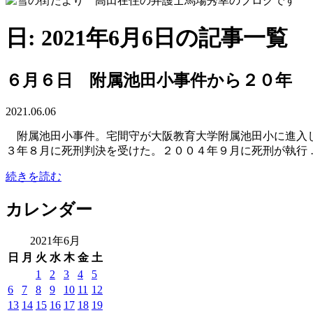
日: 2021年6月6日の記事一覧
６月６日 附属池田小事件から２０年
2021.06.06
附属池田小事件。宅間守が大阪教育大学附属池田小に進入し
３年８月に死刑判決を受けた。２００４年９月に死刑が執行 
続きを読む
カレンダー
2021年6月
日
月
火
水
木
金
土
1
2
3
4
5
6
7
8
9
10
11
12
13
14
15
16
17
18
19