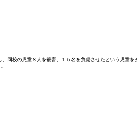
、同校の児童８人を殺害、１５名を負傷させたという児童を
…