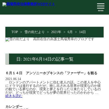
menu
TOP
>
雪の街だより
>
2021年
>
6月
>
14日
日: 2021年6月14日の記事一覧
６月１４日 アンソニーホプキンスの「ファーザー」を観る
2021.06.14
ロンドンのアパートメントに住む老人の話。この老人を中心
にドラマは進行するのだが、映し出される世界が現実なのか彼
の観ている夢なのか、現実と夢とを行ったり来たりしているの
だが、どっちが現実でどっちが夢の世界だったのかわから …
続きを読む
カレンダー