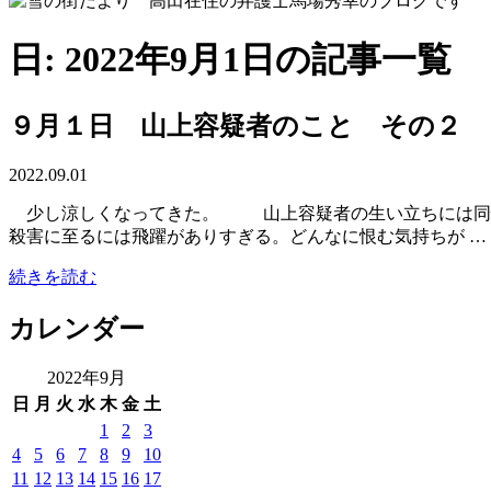
日: 2022年9月1日の記事一覧
９月１日 山上容疑者のこと その２
2022.09.01
少し涼しくなってきた。 山上容疑者の生い立ちには同情
殺害に至るには飛躍がありすぎる。どんなに恨む気持ちが …
続きを読む
カレンダー
2022年9月
日
月
火
水
木
金
土
1
2
3
4
5
6
7
8
9
10
11
12
13
14
15
16
17