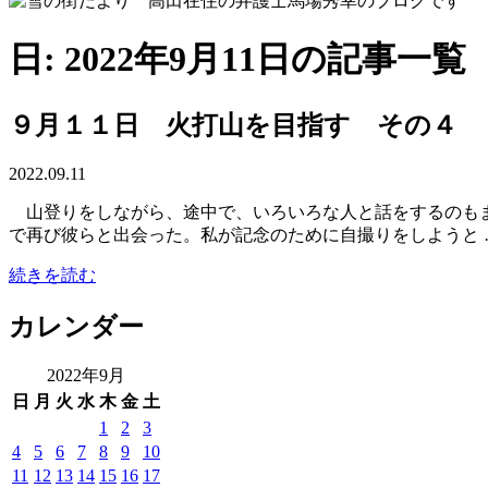
日: 2022年9月11日の記事一覧
９月１１日 火打山を目指す その４
2022.09.11
山登りをしながら、途中で、いろいろな人と話をするのもま
で再び彼らと出会った。私が記念のために自撮りをしようと 
続きを読む
カレンダー
2022年9月
日
月
火
水
木
金
土
1
2
3
4
5
6
7
8
9
10
11
12
13
14
15
16
17