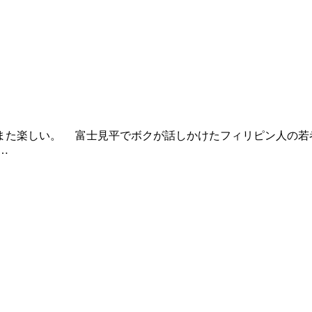
た楽しい。 富士見平でボクが話しかけたフィリピン人の若
…