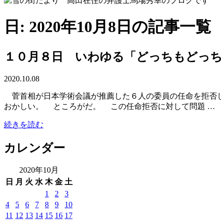
日: 2020年10月8日の記事一覧
１０月８日 いわゆる「どっちもどっ
2020.10.08
菅首相が日本学術会議が推薦した６人の委員の任命を拒否し
おかしい。 ところがだ。 この任命拒否に対して問題 …
続きを読む
カレンダー
2020年10月
日
月
火
水
木
金
土
1
2
3
4
5
6
7
8
9
10
11
12
13
14
15
16
17