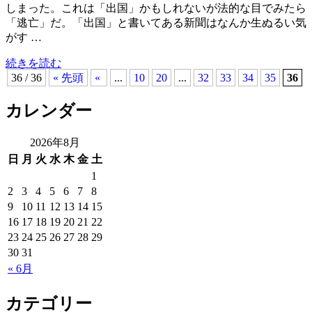
しまった。これは「出国」かもしれないが法的な目でみたら
「逃亡」だ。「出国」と書いてある新聞はなんか生ぬるい気
がす …
続きを読む
36 / 36
« 先頭
«
...
10
20
...
32
33
34
35
36
カレンダー
2026年8月
日
月
火
水
木
金
土
1
2
3
4
5
6
7
8
9
10
11
12
13
14
15
16
17
18
19
20
21
22
23
24
25
26
27
28
29
30
31
« 6月
カテゴリー