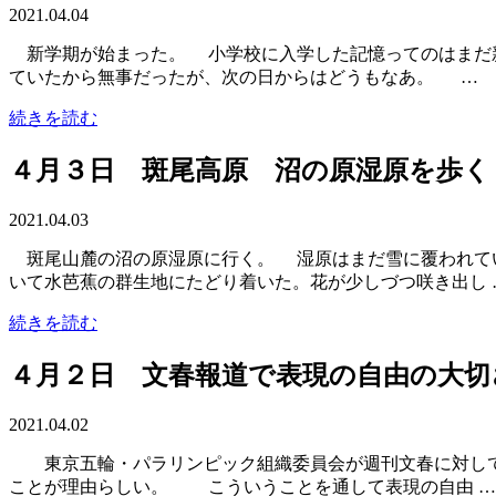
2021.04.04
新学期が始まった。 小学校に入学した記憶ってのはまだ新
ていたから無事だったが、次の日からはどうもなあ。 …
続きを読む
４月３日 斑尾高原 沼の原湿原を歩く
2021.04.03
斑尾山麓の沼の原湿原に行く。 湿原はまだ雪に覆われてい
いて水芭蕉の群生地にたどり着いた。花が少しづつ咲き出し 
続きを読む
４月２日 文春報道で表現の自由の大切
2021.04.02
東京五輪・パラリンピック組織委員会が週刊文春に対して
ことが理由らしい。 こういうことを通して表現の自由 …