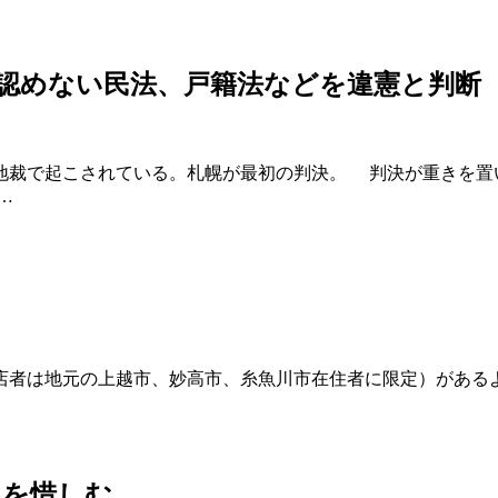
認めない民法、戸籍法などを違憲と判断
裁で起こされている。札幌が最初の判決。 判決が重きを置
…
店者は地元の上越市、妙高市、糸魚川市在住者に限定）があ
れを惜しむ。